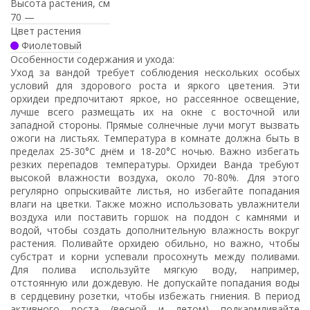
Высота растения, см
70 —
Цвет растения
Фиолетовый
Особенности содержания и ухода:
Уход за вандой требует соблюдения нескольких особых
условий для здорового роста и яркого цветения. Эти
орхидеи предпочитают яркое, но рассеянное освещение,
лучше всего размещать их на окне с восточной или
западной стороны. Прямые солнечные лучи могут вызвать
ожоги на листьях. Температура в комнате должна быть в
пределах 25-30°C днём и 18-20°C ночью. Важно избегать
резких перепадов температуры. Орхидеи Ванда требуют
высокой влажности воздуха, около 70-80%. Для этого
регулярно опрыскивайте листья, но избегайте попадания
влаги на цветки. Также можно использовать увлажнители
воздуха или поставить горшок на поддон с камнями и
водой, чтобы создать дополнительную влажность вокруг
растения. Поливайте орхидею обильно, но важно, чтобы
субстрат и корни успевали просохнуть между поливами.
Для полива используйте мягкую воду, например,
отстоянную или дождевую. Не допускайте попадания воды
в сердцевину розетки, чтобы избежать гниения. В период
активного роста (весной и летом) подкармливайте