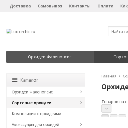
Доставка
Самовывоз
Контакты
Оплата
Как
Орхидеи Фаленопсис
Сорто
Главная
Со
Каталог
Орхиде
Орхидеи Фаленопсис
Товаров на с
Сортовые орхидеи
Композиции с орхидеями
Аксессуары для орхидей