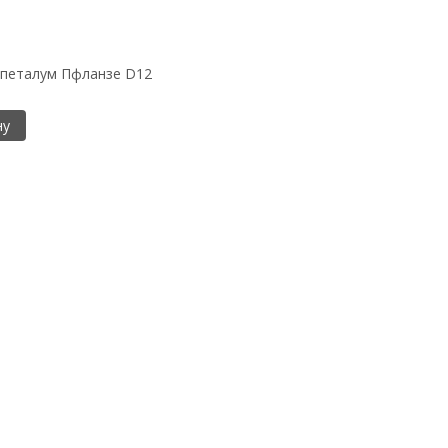
опеталум Пфланзе D12
ну