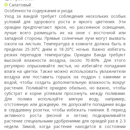
Салатовый
Особенности содержания и ухода:
Уход за вандой требует соблюдения нескольких особых
условий для здорового роста и яркого цветения. Эти
орхидеи предпочитают яркое, но рассеянное освещение,
лучше всего размещать их на окне с восточной или
западной стороны. Прямые солнечные лучи могут вызвать
ожоги на листьях. Температура в комнате должна быть в
пределах 25-30°C днём и 18-20°C ночью. Важно избегать
резких перепадов температуры. Орхидеи Ванда требуют
высокой влажности воздуха, около 70-80%. Для этого
регулярно опрыскивайте листья, но избегайте попадания
влаги на цветки. Также можно использовать увлажнители
воздуха или поставить горшок на поддон с камнями и
водой, чтобы создать дополнительную влажность вокруг
растения. Поливайте орхидею обильно, но важно, чтобы
субстрат и корни успевали просохнуть между поливами.
Для полива используйте мягкую воду, например,
отстоянную или дождевую. Не допускайте попадания воды
в сердцевину розетки, чтобы избежать гниения. В период
активного роста (весной и летом) подкармливайте
растение специальными удобрениями для орхидей раз в 2-3
недели. Зимой, когда растение находится в состоянии