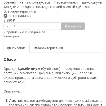
обычно не используются. Пересаживают цимбидиумы
каждые 2–3 года, используя свежий рыхлый субстрат
Все характеристики
Нет в наличии
2 880
₽
В корзину
-
+
К сравнению
В избранное
Категории:
Описание
Характеристики
Обзор
Орхидея
Цимбидиум
(Cymbidium) — род многолетних
растений семейства Орхидные, включающий более 50
видов, произрастающих в тропических и субтропических
районах Азии
Описание:
Листья
: листья цимбидиумов длинные, узкие, жёсткие, с
гладкой или слегка складчатой поверхностью. Они могут