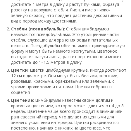
достигать 1 метра в длину и растут пучками, образуя
розетку на верхушке стебля. Листья имеют ярко-
зелёную окраску, что придаёт растению декоративный
вид в период между цветениями.
Стебли (псевдобульбы)
: Стебли цимбидиумов
называются псевдобульбами. Это утолщенные части
стебля, служащие для хранения воды и питательных
веществ. Псевдобульбы обычно имеют цилиндрическую
форму и могут быть немного изогнутыми. Цветонос
выходит из пазухи листа, растет вертикально и может
достигать до 1–1,5 метров в длину.
Цветки
: Цветки цимбидиума крупные, иногда достигают
12 см в диаметре. Они могут быть белыми, жёлтыми,
розовыми, красными, оранжевыми или зелёными, с
яркими прожилками и пятнами. Цветки собраны в
соцветия
Цветение
: Цимбидиумы известны своим долгим и
красивым цветением, которое может длиться от 4 до 8
недель. Цветение чаще всего происходит в зимний или
ранневесенний период, что делает их ценными для
зимнего украшения интерьера. Цветки раскрываются
постепенно, начиная с нижних на цветоносе, что