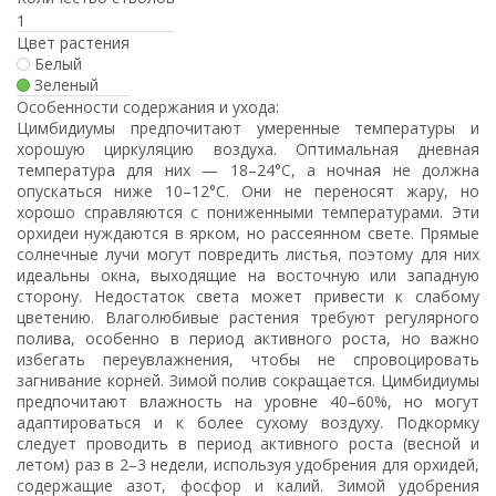
1
Цвет растения
Белый
Зеленый
Особенности содержания и ухода:
Цимбидиумы предпочитают умеренные температуры и
хорошую циркуляцию воздуха. Оптимальная дневная
температура для них — 18–24°C, а ночная не должна
опускаться ниже 10–12°C. Они не переносят жару, но
хорошо справляются с пониженными температурами. Эти
орхидеи нуждаются в ярком, но рассеянном свете. Прямые
солнечные лучи могут повредить листья, поэтому для них
идеальны окна, выходящие на восточную или западную
сторону. Недостаток света может привести к слабому
цветению. Влаголюбивые растения требуют регулярного
полива, особенно в период активного роста, но важно
избегать переувлажнения, чтобы не спровоцировать
загнивание корней. Зимой полив сокращается. Цимбидиумы
предпочитают влажность на уровне 40–60%, но могут
адаптироваться и к более сухому воздуху. Подкормку
следует проводить в период активного роста (весной и
летом) раз в 2–3 недели, используя удобрения для орхидей,
содержащие азот, фосфор и калий. Зимой удобрения