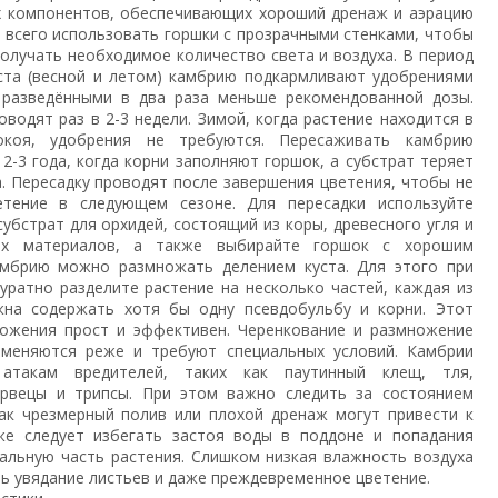
х компонентов, обеспечивающих хороший дренаж и аэрацию
е всего использовать горшки с прозрачными стенками, чтобы
получать необходимое количество света и воздуха. В период
ста (весной и летом) камбрию подкармливают удобрениями
 разведёнными в два раза меньше рекомендованной дозы.
водят раз в 2-3 недели. Зимой, когда растение находится в
окоя, удобрения не требуются. Пересаживать камбрию
 2-3 года, когда корни заполняют горшок, а субстрат теряет
а. Пересадку проводят после завершения цветения, чтобы не
етение в следующем сезоне. Для пересадки используйте
убстрат для орхидей, состоящий из коры, древесного угля и
ых материалов, а также выбирайте горшок с хорошим
амбрию можно размножать делением куста. Для этого при
куратно разделите растение на несколько частей, каждая из
жна содержать хотя бы одну псевдобульбу и корни. Этот
ожения прост и эффективен. Черенкование и размножение
именяются реже и требуют специальных условий. Камбрии
атакам вредителей, таких как паутинный клещ, тля,
ервецы и трипсы. При этом важно следить за состоянием
как чрезмерный полив или плохой дренаж могут привести к
же следует избегать застоя воды в поддоне и попадания
ральную часть растения. Слишком низкая влажность воздуха
ь увядание листьев и даже преждевременное цветение.