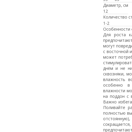
Диаметр, см
12
Количество с
1-2
Особенности 
Для роста к
предпочитают
могут повред
с восточной и
может потреб
стимулироват
днём и не н
сквозняки, м
влажность в
особенно в
влажности мо
на поддон с 
Важно избега
Поливайте ра
полностью вы
отстоянную),
сокращается,
предпочитают