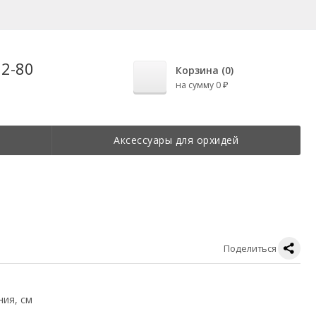
22-80
Корзина (
0
)
на сумму
0
₽
Аксессуары для орхидей
Поделиться
ния, см