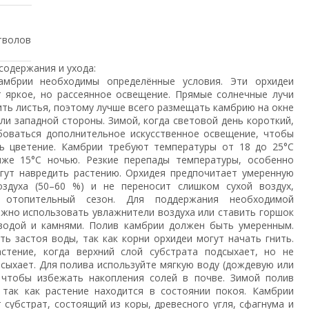
тволов
содержания и ухода:
амбрии необходимы определённые условия. Эти орхидеи
 яркое, но рассеянное освещение. Прямые солнечные лучи
ить листья, поэтому лучше всего размещать камбрию на окне
ли западной стороны. Зимой, когда световой день короткий,
оваться дополнительное искусственное освещение, чтобы
ь цветение. Камбрии требуют температуры от 18 до 25°C
иже 15°C ночью. Резкие перепады температуры, особенно
огут навредить растению. Орхидея предпочитает умеренную
оздуха (50–60 %) и не переносит слишком сухой воздух,
 отопительный сезон. Для поддержания необходимой
жно использовать увлажнители воздуха или ставить горшок
водой и камнями. Полив камбрии должен быть умеренным.
ть застоя воды, так как корни орхидеи могут начать гнить.
стение, когда верхний слой субстрата подсыхает, но не
сыхает. Для полива используйте мягкую воду (дождевую или
 чтобы избежать накопления солей в почве. Зимой полив
 так как растение находится в состоянии покоя. Камбрии
 субстрат, состоящий из коры, древесного угля, сфагнума и