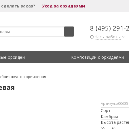
 сделать заказ?
Уход за орхидеями
8 (495) 291-
Часы работы
вые орхидеи
Композиции с орхидеями
мбрия желто-коричневая
евая
Артикул:
о00685
Сорт
Камбрия
Высота расте
55 — 65