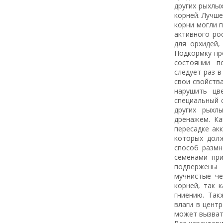
других рыхлы
корней. Лучш
корни могли 
активного ро
для орхидей,
Подкормку про
состоянии п
следует раз в
свои свойств
нарушить цв
специальный с
других рыхл
дренажем. К
пересадке ак
которых дол
способ размн
семенами пр
подвержены 
мучнистые ч
корней, так 
гниению. Так
влаги в цент
может вызват