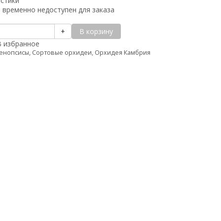
истики
 временно недоступен для заказа
В корзину
+
В избранное
енопсисы
,
Сортовые орхидеи
,
Орхидея Камбрия