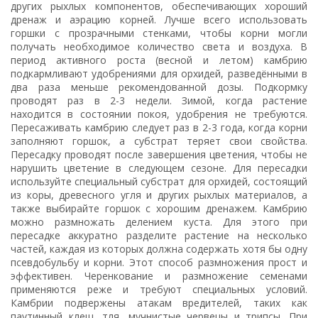
других рыхлых компонентов, обеспечивающих хороший
дренаж и аэрацию корней. Лучше всего использовать
горшки с прозрачными стенками, чтобы корни могли
получать необходимое количество света и воздуха. В
период активного роста (весной и летом) камбрию
подкармливают удобрениями для орхидей, разведёнными в
два раза меньше рекомендованной дозы. Подкормку
проводят раз в 2-3 недели. Зимой, когда растение
находится в состоянии покоя, удобрения не требуются.
Пересаживать камбрию следует раз в 2-3 года, когда корни
заполняют горшок, а субстрат теряет свои свойства.
Пересадку проводят после завершения цветения, чтобы не
нарушить цветение в следующем сезоне. Для пересадки
используйте специальный субстрат для орхидей, состоящий
из коры, древесного угля и других рыхлых материалов, а
также выбирайте горшок с хорошим дренажем. Камбрию
можно размножать делением куста. Для этого при
пересадке аккуратно разделите растение на несколько
частей, каждая из которых должна содержать хотя бы одну
псевдобульбу и корни. Этот способ размножения прост и
эффективен. Черенкование и размножение семенами
применяются реже и требуют специальных условий.
Камбрии подвержены атакам вредителей, таких как
паутинный клещ, тля, мучнистые червецы и трипсы. При