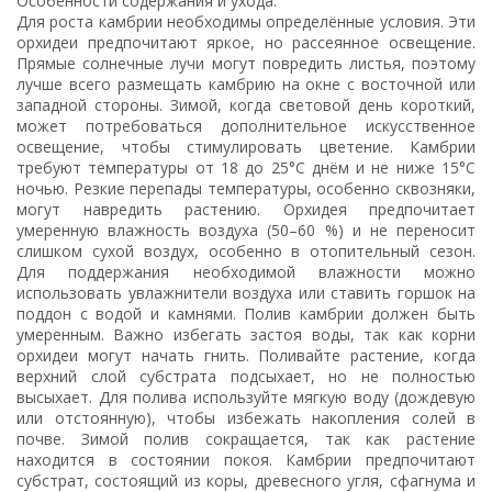
Особенности содержания и ухода:
Для роста камбрии необходимы определённые условия. Эти
орхидеи предпочитают яркое, но рассеянное освещение.
Прямые солнечные лучи могут повредить листья, поэтому
лучше всего размещать камбрию на окне с восточной или
западной стороны. Зимой, когда световой день короткий,
может потребоваться дополнительное искусственное
освещение, чтобы стимулировать цветение. Камбрии
требуют температуры от 18 до 25°C днём и не ниже 15°C
ночью. Резкие перепады температуры, особенно сквозняки,
могут навредить растению. Орхидея предпочитает
умеренную влажность воздуха (50–60 %) и не переносит
слишком сухой воздух, особенно в отопительный сезон.
Для поддержания необходимой влажности можно
использовать увлажнители воздуха или ставить горшок на
поддон с водой и камнями. Полив камбрии должен быть
умеренным. Важно избегать застоя воды, так как корни
орхидеи могут начать гнить. Поливайте растение, когда
верхний слой субстрата подсыхает, но не полностью
высыхает. Для полива используйте мягкую воду (дождевую
или отстоянную), чтобы избежать накопления солей в
почве. Зимой полив сокращается, так как растение
находится в состоянии покоя. Камбрии предпочитают
субстрат, состоящий из коры, древесного угля, сфагнума и