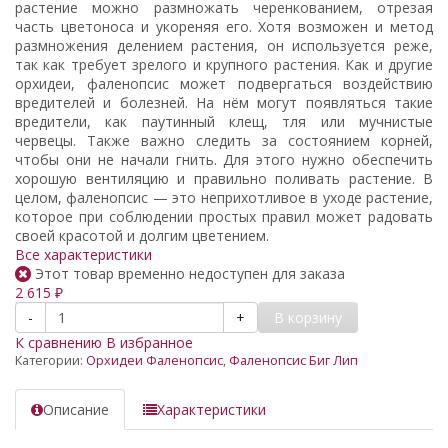
растение можно размножать черенкованием, отрезая
часть цветоноса и укореняя его. Хотя возможен и метод
размножения делением растения, он используется реже,
так как требует зрелого и крупного растения. Как и другие
орхидеи, фаленопсис может подвергаться воздействию
вредителей и болезней. На нём могут появляться такие
вредители, как паутинный клещ, тля или мучнистые
червецы. Также важно следить за состоянием корней,
чтобы они не начали гнить. Для этого нужно обеспечить
хорошую вентиляцию и правильно поливать растение. В
целом, фаленопсис — это неприхотливое в уходе растение,
которое при соблюдении простых правил может радовать
своей красотой и долгим цветением.
Все характеристики
Этот товар временно недоступен для заказа
2 615
₽
В корзину
-
+
К сравнению
В избранное
Категории:
Орхидеи Фаленопсис
,
Фаленопсис Биг Лип
Описание
Характеристики