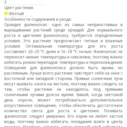
3
Цвет растения
Жёлтый
Особенности содержания и ухода:
Орхидея фаленопсис- одно из самых неприхотливых в
выращивании растений среди орхидей. Для нормального
роста и цветения фаленопсису требуются определенные
условия. Это растение предпочитает теплые и влажные
условия. Оптимальная температура для его роста
составляет 20–25 °C днем и 16–18 °C ночью. Фаленопсис не
переносит низкие температуры и сквозняки, поэтому важно
избегать резких перепадов температуры и переохлаждения.
Освещение для фаленопсиса должно быть ярким, но
рассеянным. Лучше всего растение чувствует себя на окне с
восточной или западной стороны. Прямые солнечные лучи
могут вызвать ожоги на листьях, поэтому важно следить за
тем, чтобы растение не находилось под прямыми
солнечными лучами долгое время. Зимой, когда световой
день короче, может потребоваться дополнительное
искусственное освещение, чтобы обеспечить достаточное
количество света для роста и цветения. Поливать
фаленопсис следует умеренно. Его корни не любят застоя
воды, поэтому важно избегать попадания влаги в центр
розетки. Поливать следует, когда верхний слой субстрата