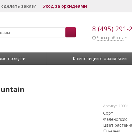
 сделать заказ?
Уход за орхидеями
8 (495) 291-
Часы работы
вые орхидеи
Композиции с орхидеями
untain
Артикул:
10031
Сорт
Фаленопсис
Цвет растени
Белый