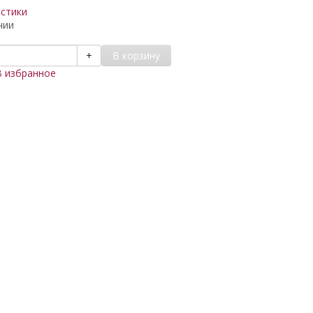
истики
чии
В корзину
+
В избранное