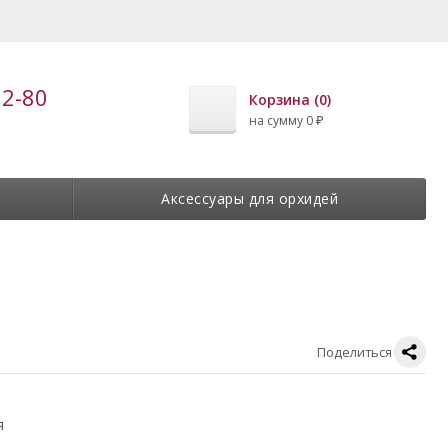
22-80
Корзина (
0
)
на сумму
0
₽
Аксессуары для орхидей
Поделиться
я