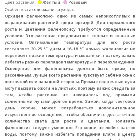
Цвет растения
Жёлтый
Розовый
Особенности содержания и ухода:
Орхидея фаленопсис- одно из самых неприхотливых в
выращивании растений среди орхидей. Для нормального
роста и цветения фаленопсису требуются определенные
условия. Это растение предпочитает теплые и влажные
условия. Оптимальная температура для его роста
составляет 20–25 °C днем и 16–18 °C ночью. Фаленопсис не
переносит низкие температуры и сквозняки, поэтому важно
избегать резких перепадов температуры и переохлаждения.
Освещение для фаленопсиса должно быть ярким, но
рассеянным. Лучше всего растение чувствует себя на окне с
восточной или западной стороны. Прямые солнечные лучи
могут вызвать ожоги на листьях, поэтому важно следить за
тем, чтобы растение не находилось под прямыми
солнечными лучами долгое время. Зимой, когда световой
день короче, может потребоваться дополнительное
искусственное освещение, чтобы обеспечить достаточное
количество света для роста и цветения. Поливать
фаленопсис следует умеренно. Его корни не любят застоя
воды, поэтому важно избегать попадания влаги в центр