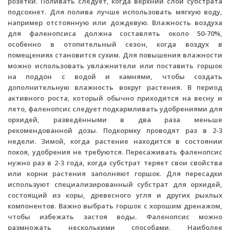
розетки. Поливать следует, когда верхний слой субстрата
подсохнет. Для полива лучше использовать мягкую воду,
например отстоянную или дождевую. Влажность воздуха
для фаленопсиса должна составлять около 50-70%,
особенно в отопительный сезон, когда воздух в
помещениях становится сухим. Для повышения влажности
можно использовать увлажнители или поставить горшок
на поддон с водой и камнями, чтобы создать
дополнительную влажность вокруг растения. В период
активного роста, который обычно приходится на весну и
лето, фаленопсис следует подкармливать удобрениями для
орхидей, разведёнными в два раза меньше
рекомендованной дозы. Подкормку проводят раз в 2-3
недели. Зимой, когда растение находится в состоянии
покоя, удобрения не требуются. Пересаживать фаленопсис
нужно раз в 2-3 года, когда субстрат теряет свои свойства
или корни растения заполняют горшок. Для пересадки
используют специализированный субстрат для орхидей,
состоящий из коры, древесного угля и других рыхлых
компонентов. Важно выбрать горшок с хорошим дренажом,
чтобы избежать застоя воды. Фаленопсис можно
размножать несколькими способами. Наиболее