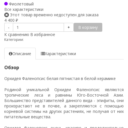
Фиолетовый
Все характеристики
Этот товар временно недоступен для заказа
4 400
₽
В корзину
-
+
К сравнению
В избранное
Категории:
Описание
Характеристики
Обзор
Орхидея Фаленопсис белая пятнистая в белой керамике
Родиной уникальной Орхидеи Фаленопсис являются
тропические леса и равнины Юго-Восточной Азии.
Большинство представителей данного вида - эпифиты, они
произрастают не в почве, а закрепляются с помощью
корневой системы на других растениях, не получая от них
питательные вещества.
Орхидея Фаленопсис очень красиво и продолжительно