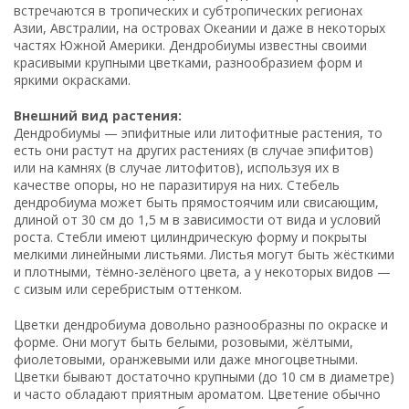
встречаются в тропических и субтропических регионах
Азии, Австралии, на островах Океании и даже в некоторых
частях Южной Америки. Дендробиумы известны своими
красивыми крупными цветками, разнообразием форм и
яркими окрасками.
Внешний вид растения:
Дендробиумы — эпифитные или литофитные растения, то
есть они растут на других растениях (в случае эпифитов)
или на камнях (в случае литофитов), используя их в
качестве опоры, но не паразитируя на них. Стебель
дендробиума может быть прямостоячим или свисающим,
длиной от 30 см до 1,5 м в зависимости от вида и условий
роста. Стебли имеют цилиндрическую форму и покрыты
мелкими линейными листьями. Листья могут быть жёсткими
и плотными, тёмно-зелёного цвета, а у некоторых видов —
с сизым или серебристым оттенком.
Цветки дендробиума довольно разнообразны по окраске и
форме. Они могут быть белыми, розовыми, жёлтыми,
фиолетовыми, оранжевыми или даже многоцветными.
Цветки бывают достаточно крупными (до 10 см в диаметре)
и часто обладают приятным ароматом. Цветение обычно