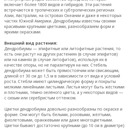
включает более 1800 видов и гибридов. Эти растения
встречаются в тропических и субтропических регионах
Азии, Австралии, на островах Океании и даже в некоторых
частях Южной Америки. Дендробиумы известны своими
красивыми крупными цветками, разнообразием форм и
яркими окрасками.
Внешний вид растения:
Дендробиумы — эпифитные или литофитные растения, то
есть они растут на других растениях (в случае эпифитов)
или на камнях (в случае литофитов), используя их в
качестве опоры, но не паразитируя на них. Стебель
дендробиума может быть прямостоячим или свисающим,
длиной от 30 см до 1,5 м в зависимости от вида и условий
роста. Стебли имеют цилиндрическую форму и покрыты
мелкими линейными листьями. Листья могут быть жёсткими
и плотными, тёмно-зелёного цвета, а у некоторых видов —
с сизым или серебристым оттенком.
Цветки дендробиума довольно разнообразны по окраске и
форме. Они могут быть белыми, розовыми, жёлтыми,
фиолетовыми, оранжевыми или даже многоцветными.
Цветки бывают достаточно крупными (до 10 см в диаметре)