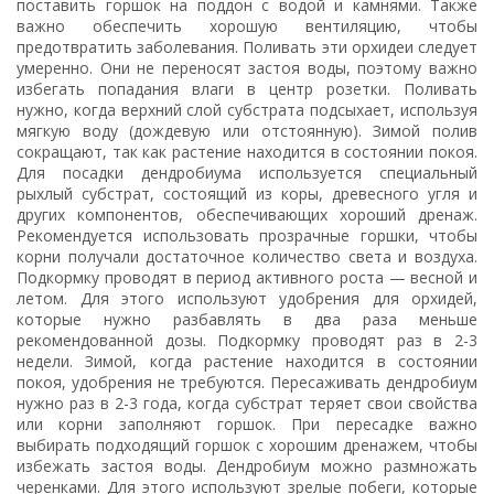
поставить горшок на поддон с водой и камнями. Также
важно обеспечить хорошую вентиляцию, чтобы
предотвратить заболевания. Поливать эти орхидеи следует
умеренно. Они не переносят застоя воды, поэтому важно
избегать попадания влаги в центр розетки. Поливать
нужно, когда верхний слой субстрата подсыхает, используя
мягкую воду (дождевую или отстоянную). Зимой полив
сокращают, так как растение находится в состоянии покоя.
Для посадки дендробиума используется специальный
рыхлый субстрат, состоящий из коры, древесного угля и
других компонентов, обеспечивающих хороший дренаж.
Рекомендуется использовать прозрачные горшки, чтобы
корни получали достаточное количество света и воздуха.
Подкормку проводят в период активного роста — весной и
летом. Для этого используют удобрения для орхидей,
которые нужно разбавлять в два раза меньше
рекомендованной дозы. Подкормку проводят раз в 2-3
недели. Зимой, когда растение находится в состоянии
покоя, удобрения не требуются. Пересаживать дендробиум
нужно раз в 2-3 года, когда субстрат теряет свои свойства
или корни заполняют горшок. При пересадке важно
выбирать подходящий горшок с хорошим дренажем, чтобы
избежать застоя воды. Дендробиум можно размножать
черенками. Для этого используют зрелые побеги, которые