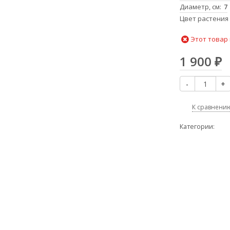
Диаметр, см
7
Цвет растения
Этот товар 
1 900
₽
-
+
К сравнени
Категории: