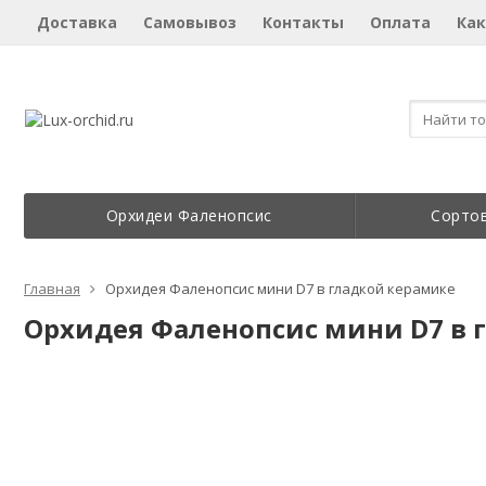
Доставка
Самовывоз
Контакты
Оплата
Как
Орхидеи Фаленопсис
Сорто
Главная
Орхидея Фаленопсис мини D7 в гладкой керамике
Орхидея Фаленопсис мини D7 в 