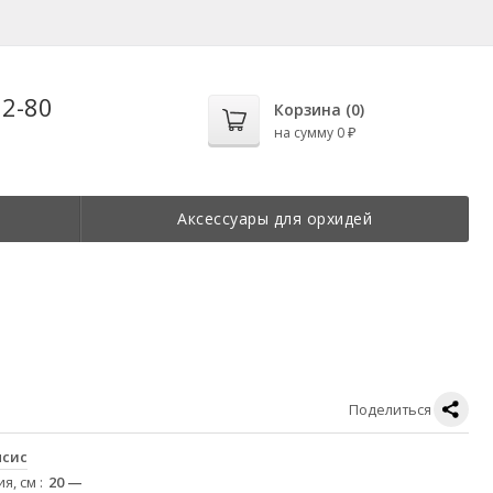
22-80
Корзина (
0
)
на сумму
0
₽
Аксессуары для орхидей
Поделиться
сис
ия, см
20 —