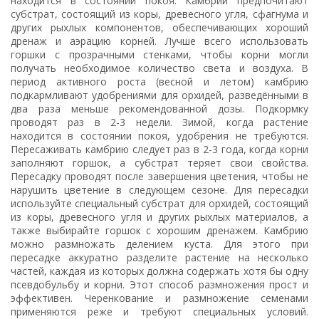
находится в состоянии покоя. Камбрии предпочитают
субстрат, состоящий из коры, древесного угля, сфагнума и
других рыхлых компонентов, обеспечивающих хороший
дренаж и аэрацию корней. Лучше всего использовать
горшки с прозрачными стенками, чтобы корни могли
получать необходимое количество света и воздуха. В
период активного роста (весной и летом) камбрию
подкармливают удобрениями для орхидей, разведёнными в
два раза меньше рекомендованной дозы. Подкормку
проводят раз в 2-3 недели. Зимой, когда растение
находится в состоянии покоя, удобрения не требуются.
Пересаживать камбрию следует раз в 2-3 года, когда корни
заполняют горшок, а субстрат теряет свои свойства.
Пересадку проводят после завершения цветения, чтобы не
нарушить цветение в следующем сезоне. Для пересадки
используйте специальный субстрат для орхидей, состоящий
из коры, древесного угля и других рыхлых материалов, а
также выбирайте горшок с хорошим дренажем. Камбрию
можно размножать делением куста. Для этого при
пересадке аккуратно разделите растение на несколько
частей, каждая из которых должна содержать хотя бы одну
псевдобульбу и корни. Этот способ размножения прост и
эффективен. Черенкование и размножение семенами
применяются реже и требуют специальных условий.