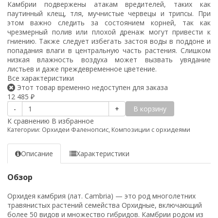
Камбрии подвержены атакам вредителей, таких как
паутинный клещ, тля, мучнистые червецы и трипсы. При
этом важно следить за состоянием корней, так как
чрезмерный полив или плохой дренаж могут привести к
гниению. Также следует избегать застоя воды в поддоне и
попадания влаги в центральную часть растения. Слишком
низкая влажность воздуха может вызвать увядание
листьев и даже преждевременное цветение.
Все характеристики
Этот товар временно недоступен для заказа
12 485
₽
В корзину
-
+
К сравнению
В избранное
Категории:
Орхидеи Фаленопсис
,
Композиции с орхидеями
Описание
Характеристики
Обзор
Орхидея камбрия (лат. Cambria) — это род многолетних
травянистых растений семейства Орхидные, включающий
более 50 видов и множество гибридов. Камбрии родом из