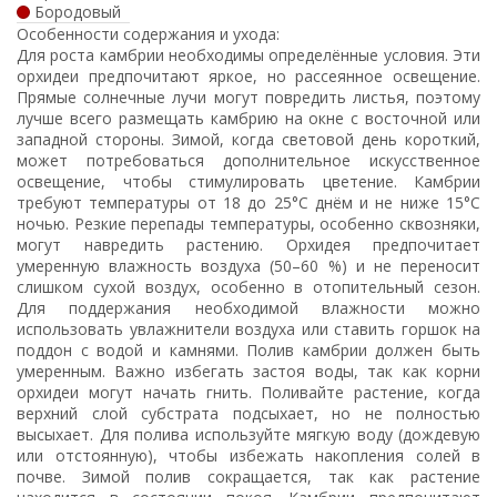
Бородовый
Особенности содержания и ухода:
Для роста камбрии необходимы определённые условия. Эти
орхидеи предпочитают яркое, но рассеянное освещение.
Прямые солнечные лучи могут повредить листья, поэтому
лучше всего размещать камбрию на окне с восточной или
западной стороны. Зимой, когда световой день короткий,
может потребоваться дополнительное искусственное
освещение, чтобы стимулировать цветение. Камбрии
требуют температуры от 18 до 25°C днём и не ниже 15°C
ночью. Резкие перепады температуры, особенно сквозняки,
могут навредить растению. Орхидея предпочитает
умеренную влажность воздуха (50–60 %) и не переносит
слишком сухой воздух, особенно в отопительный сезон.
Для поддержания необходимой влажности можно
использовать увлажнители воздуха или ставить горшок на
поддон с водой и камнями. Полив камбрии должен быть
умеренным. Важно избегать застоя воды, так как корни
орхидеи могут начать гнить. Поливайте растение, когда
верхний слой субстрата подсыхает, но не полностью
высыхает. Для полива используйте мягкую воду (дождевую
или отстоянную), чтобы избежать накопления солей в
почве. Зимой полив сокращается, так как растение