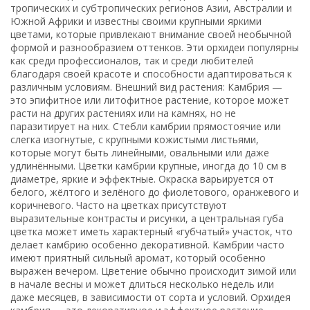
тропических и субтропических регионов Азии, Австралии и
Южной Африки и известны своими крупными яркими
цветами, которые привлекают внимание своей необычной
формой и разнообразием оттенков. Эти орхидеи популярны
как среди профессионалов, так и среди любителей
благодаря своей красоте и способности адаптироваться к
различным условиям. Внешний вид растения: Камбрия —
это эпифитное или литофитное растение, которое может
расти на других растениях или на камнях, но не
паразитирует на них. Стебли камбрии прямостоячие или
слегка изогнутые, с крупными кожистыми листьями,
которые могут быть линейными, овальными или даже
удлинёнными. Цветки камбрии крупные, иногда до 10 см в
диаметре, яркие и эффектные. Окраска варьируется от
белого, жёлтого и зелёного до фиолетового, оранжевого и
коричневого. Часто на цветках присутствуют
выразительные контрасты и рисунки, а центральная губа
цветка может иметь характерный «губчатый» участок, что
делает камбрию особенно декоративной. Камбрии часто
имеют приятный сильный аромат, который особенно
выражен вечером. Цветение обычно происходит зимой или
в начале весны и может длиться несколько недель или
даже месяцев, в зависимости от сорта и условий. Орхидея