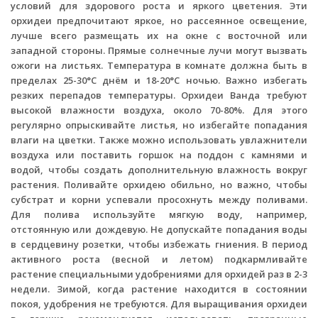
условий для здорового роста и яркого цветения. Эти
орхидеи предпочитают яркое, но рассеянное освещение,
лучше всего размещать их на окне с восточной или
западной стороны. Прямые солнечные лучи могут вызвать
ожоги на листьях. Температура в комнате должна быть в
пределах 25-30°C днём и 18-20°C ночью. Важно избегать
резких перепадов температуры. Орхидеи Ванда требуют
высокой влажности воздуха, около 70-80%. Для этого
регулярно опрыскивайте листья, но избегайте попадания
влаги на цветки. Также можно использовать увлажнители
воздуха или поставить горшок на поддон с камнями и
водой, чтобы создать дополнительную влажность вокруг
растения. Поливайте орхидею обильно, но важно, чтобы
субстрат и корни успевали просохнуть между поливами.
Для полива используйте мягкую воду, например,
отстоянную или дождевую. Не допускайте попадания воды
в сердцевину розетки, чтобы избежать гниения. В период
активного роста (весной и летом) подкармливайте
растение специальными удобрениями для орхидей раз в 2-3
недели. Зимой, когда растение находится в состоянии
покоя, удобрения не требуются. Для выращивания орхидеи