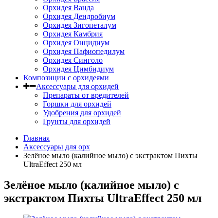
Орхидея Ванда
Орхидея Дендробиум
Орхидея Зигопеталум
Орхидея Камбрия
Орхидея Онцидиум
Орхидея Пафиопедилум
Орхидея Синголо
Орхидея Цимбидиум
Композиции с орхидеями
Аксессуары для орхидей
Препараты от вредителей
Горшки для орхидей
Удобрения для орхидей
Грунты для орхидей
Главная
Аксессуары для орх
Зелёное мыло (калийное мыло) с экстрактом Пихты
UltraEffect 250 мл
Зелёное мыло (калийное мыло) с
экстрактом Пихты UltraEffect 250 мл