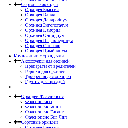
Сортовые орхидеи
Орхидея Брассия
Орхидея Ванда
Орхидея Дендробиум
Орхидея Зигопеталум
Орхидея Камбрия
Орхидея Онцидиум
Орхидея Пафиопедилум
Орхидея Синголо
Орхидея Цимбидиум
Композиции с орхидеями
Аксессуары для орхидей
Препараты от вредителей
Горшки для орхидей
Удобрения для орхидей
Грунты для орхидей
...
Орхидеи Фаленопсис
Фаленопсисы
Фаленопсис мини
Фаленопсис Гигант
Фаленопсис Биг Лип
Сортовые орхидеи
Орхидея Брассия