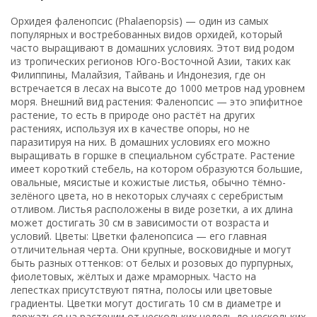
Орхидея фаленопсис (Phalaenopsis) — один из самых
популярных и востребованных видов орхидей, который
часто выращивают в домашних условиях. Этот вид родом
из тропических регионов Юго-Восточной Азии, таких как
Филиппины, Малайзия, Тайвань и Индонезия, где он
встречается в лесах на высоте до 1000 метров над уровнем
моря. Внешний вид растения: Фаленопсис — это эпифитное
растение, то есть в природе оно растёт на других
растениях, используя их в качестве опоры, но не
паразитируя на них. В домашних условиях его можно
выращивать в горшке в специальном субстрате. Растение
имеет короткий стебель, на котором образуются большие,
овальные, мясистые и кожистые листья, обычно тёмно-
зелёного цвета, но в некоторых случаях с серебристым
отливом. Листья расположены в виде розетки, а их длина
может достигать 30 см в зависимости от возраста и
условий. Цветы: Цветки фаленопсиса — его главная
отличительная черта. Они крупные, восковидные и могут
быть разных оттенков: от белых и розовых до пурпурных,
фиолетовых, жёлтых и даже мраморных. Часто на
лепестках присутствуют пятна, полосы или цветовые
градиенты. Цветки могут достигать 10 см в диаметре и
держаться на растении от нескольких недель до нескольких