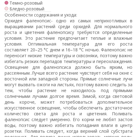
Темно-розовый
Бледно-розовый
Особенности содержания и ухода:
Орхидея фаленопсис- одно из самых неприхотливых в
выращивании растений среди орхидей. Для нормального
роста и цветения фаленопсису требуются определенные
условия. Это растение предпочитает теплые и влажные
условия. Оптимальная температура для его роста
составляет 20–25 °C днем и 16–18 °C ночью. Фаленопсис не
переносит низкие температуры и сквозняки, поэтому важно
избегать резких перепадов температуры и переохлаждения.
Освещение для фаленопсиса должно быть ярким, но
рассеянным. Лучше всего растение чувствует себя на окне с
восточной или западной стороны. Прямые солнечные лучи
могут вызвать ожоги на листьях, поэтому важно следить за
тем, чтобы растение не находилось под прямыми
солнечными лучами долгое время. Зимой, когда световой
день короче, может потребоваться дополнительное
искусственное освещение, чтобы обеспечить достаточное
количество света для роста и цветения. Поливать
фаленопсис следует умеренно. Его корни не любят застоя
воды, поэтому важно избегать попадания влаги в центр
розетки. Поливать следует, когда верхний слой субстрата
подсохнет. Для полива лучше использовать мягкую воду,